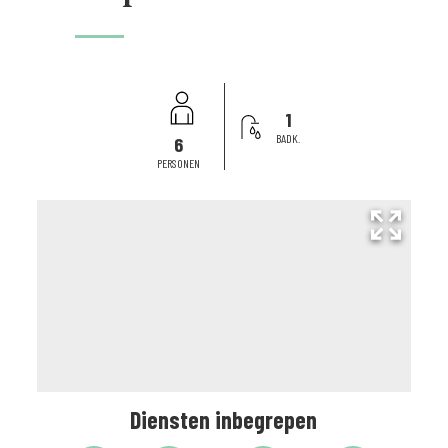
1
BADK.
6
PERSONEN
Diensten inbegrepen