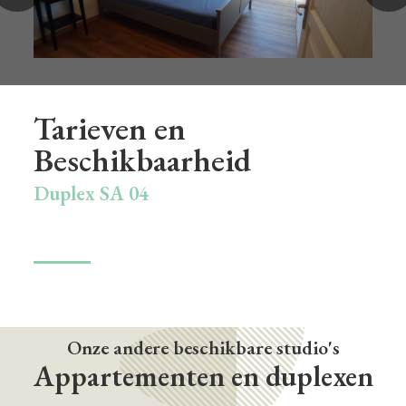
2 enkele bedden 80 cm
Doucheruimte (4.05 M²)
Douche, wastafel, wc
Tarieven en
Balkon (8,74 M²)
Beschikbaarheid
Tuintafel en stoelen + parasol
Duplex SA 04
Privé parkeerplaats
Onze andere beschikbare studio's
Appartementen en duplexen