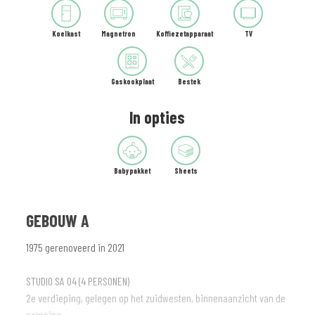
Koelkast
Magnetron
Koffiezetapparaat
TV
Gaskookplaat
Bestek
In opties
Babypakket
Sheets
GEBOUW A
1975 gerenoveerd in 2021
STUDIO SA 04 (4 PERSONEN)
2e verdieping, gelegen op het zuidwesten, binnenaanzicht van de
camping