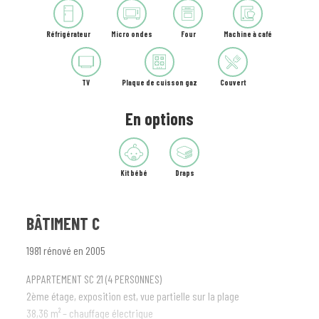
Réfrigérateur
Micro ondes
Four
Machine à café
TV
Plaque de cuisson gaz
Couvert
En options
Kit bébé
Draps
BÂTIMENT C
1981 rénové en 2005
APPARTEMENT SC 21 (4 PERSONNES)
2ème étage, exposition est, vue partielle sur la plage
38,36 m² – chauffage électrique