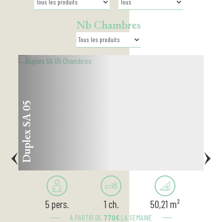
Nb Chambres
5
D
u
p
l
e
x
S
A
0
5 pers.
1 ch.
50,21 m²
À PARTIR DE
770
€
LA SEMAINE