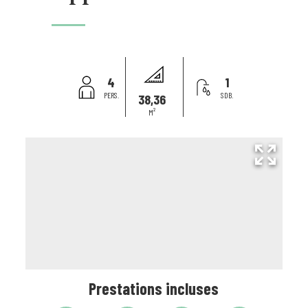
4
1
PERS.
SDB.
38,36
M²
Prestations incluses