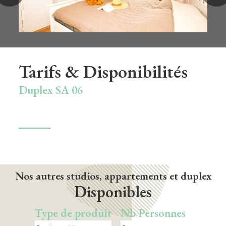
lavabo, wc
Balcon (8,53 M²)
Table et chaises de jardin + parasol
Parking privé
Tarifs & Disponibilités
Duplex SA 06
Nos autres studios, appartements et duplex
Disponibles
Type de produit
Nb Personnes