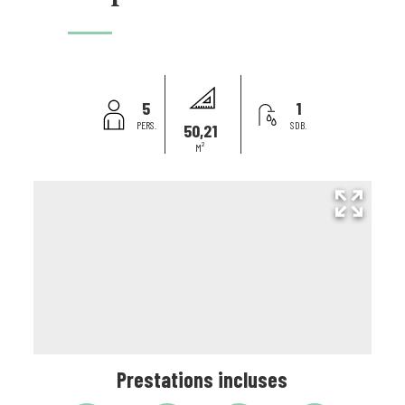
5
1
PERS.
SDB.
50,21
M²
Prestations incluses