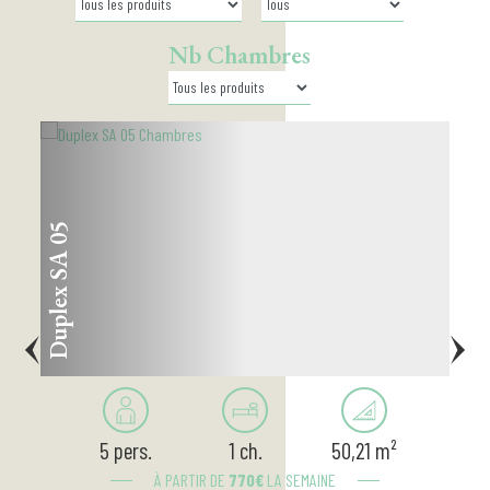
Nb Chambres
5
D
u
p
l
e
x
S
A
0
5 pers.
1 ch.
50,21 m²
À PARTIR DE
770
€
LA SEMAINE