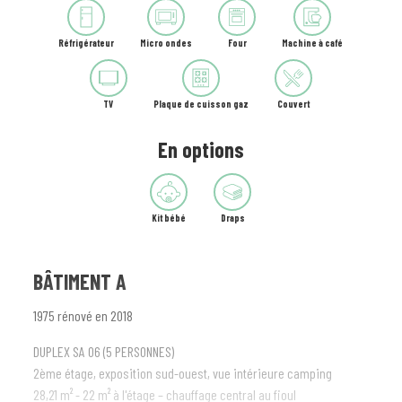
Réfrigérateur
Micro ondes
Four
Machine à café
TV
Plaque de cuisson gaz
Couvert
En options
Kit bébé
Draps
BÂTIMENT A
1975 rénové en 2018
DUPLEX SA 06 (5 PERSONNES)
2ème étage, exposition sud-ouest, vue intérieure camping
28,21 m² - 22 m² à l'étage – chauffage central au fioul