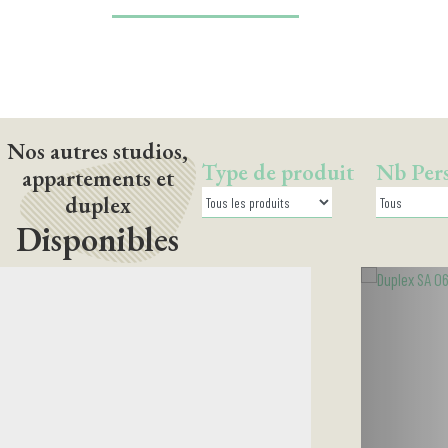
Nos autres studios,
Type de produit
Nb Per
appartements et
duplex
Disponibles