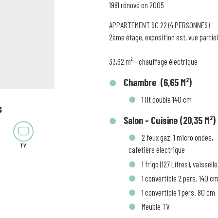
1981 rénové en 2005
APPARTEMENT SC 22 (4 PERSONNES)
2ème étage, exposition est, vue partiel
33,62 m² – chauffage électrique
Chambre (6,65 M²)
1 lit double 140 cm
s
Salon - Cuisine (20,35 M²)
2 feux gaz, 1 micro ondes,
TV
cafetière électrique
1 frigo (127 Litres), vaisselle
1 convertible 2 pers. 140 c
1 convertible 1 pers. 80 cm
Meuble TV