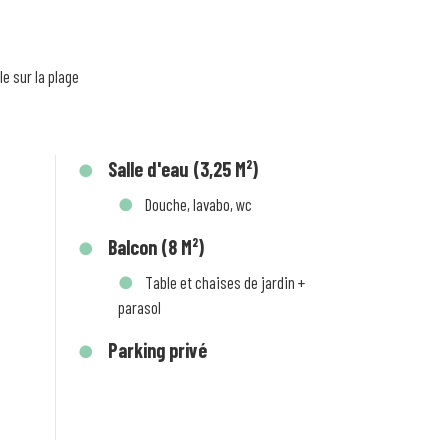
le sur la plage
Salle d'eau (3,25 M²)
Douche, lavabo, wc
Balcon (8 M²)
Table et chaises de jardin +
parasol
Parking privé
m