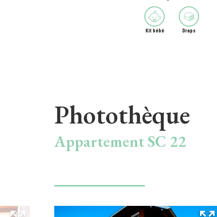
Kit bébé
Draps
Photothèque
Appartement SC 22