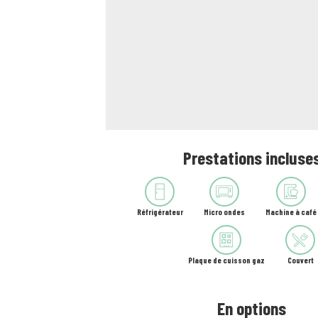
Prestations incluse
Réfrigérateur
Micro ondes
Machine à café
Plaque de cuisson gaz
Couvert
En options